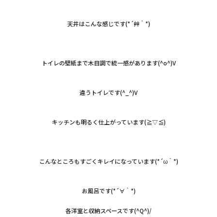
天井はこんな感じです(*´艸｀*)
トイレの壁紙まで木目調で統一感があります(^o^)V
違うトイレです(^_^)V
キッチンも明るく仕上がっています(≧▽≦)
こんなところもすごくキレイになっています(*´ω｀*)
お風呂です(*´∀｀*)
各洋室と収納スペースです(^Q^)/