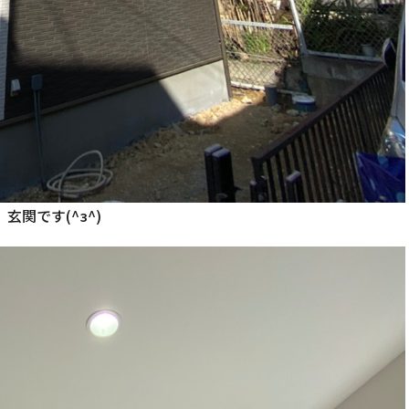
玄関です(^з^)