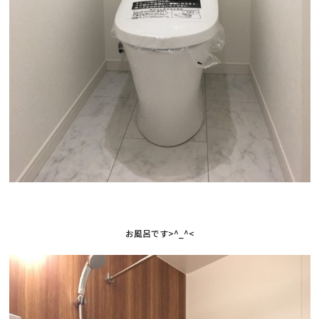
お風呂です>^_^<