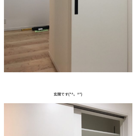
玄関です(*^。^*)