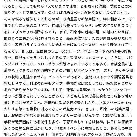
えると、どうしても物が増えていきますよね。おもちゃに洋服、季節ごとの家
電やアウトドア用品まで、気づけば収納スペースが足りない…なんてことも。
そんな悩みを解決してくれるのが、収納豊富な新築戸建て。特に和泉市は、子
育て世代に人気のエリアで、住環境も整っているから、理想の住まいを見つけ
るにはぴったりの場所なんです。 まず、和泉市の新築戸建ての魅力といえば、
間取りの工夫が随所に見られること。最近の住宅は、ただ部屋数が多いだけで
なく、家族のライフスタイルに合わせた収納スペースがしっかり確保されてい
るんです。例えば、玄関横のシューズクローク。ベビーカーや外遊び用のおも
ちゃ、雨具などをサッとしまえるので、玄関がいつもスッキリ。さらに、リビ
ングにはファミリークローゼットが設けられていることも多く、家族全員の上
着やバッグをまとめて収納できるのが嬉しいポイントです。 また、キッチン周
りの収納も見逃せません。パントリーがあると、食材のストックや調理器具を
整理しやすく、料理の効率もアップ。共働き家庭にとっては、時短にもつなが
るのでありがたいですよね。そして、2階には各部屋にしっかりとしたクロー
ゼットが設けられていることが多く、子どもたちの成長に合わせて収納を使い
分けることができます。将来的に部屋を模様替えしたり、学習スペースを作っ
たりする際にも柔軟に対応できるのが魅力です。 さらに、和泉市の新築戸建て
は、収納だけでなく周辺環境もファミリーに優しいんです。公園や保育園、小
学校が徒歩圏内にある物件も多く、子育てのしやすさは抜群。休日には家族で
近くの自然公園に出かけたり、地域のイベントに参加したりと、暮らしの中に
楽しみがたくさんあります。加えて、大阪市内へのアクセスも良好なので、通