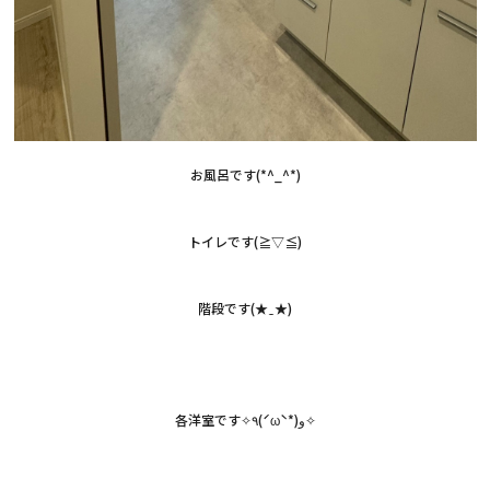
お風呂です(*^_^*)
トイレです(≧▽≦)
階段です(★‿★)
各洋室です✧٩(ˊωˋ*)و✧