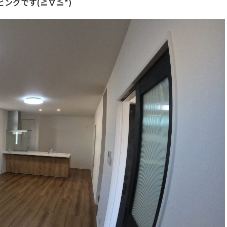
ビングです(≧∇≦*)