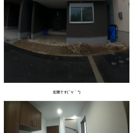
玄関です(´∀｀*)