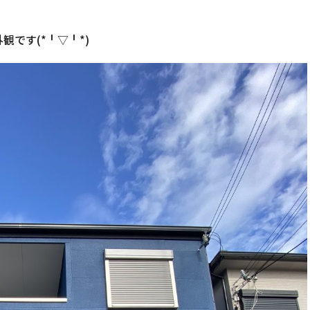
外観です(*╹▽╹*)