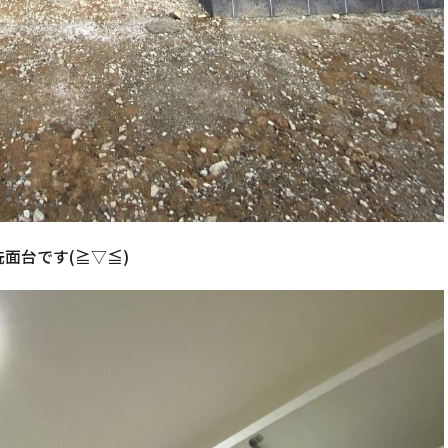
洗面台です(≧▽≦)