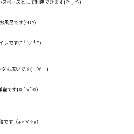
スペースとして利用できます(≧◡≦)
お風呂です(^O^)
イレです(*╹▽╹*)
ンダも広いです(￣∀￣)
洋室です(❁´ω`❁)
段です（๑✧∀✧๑）