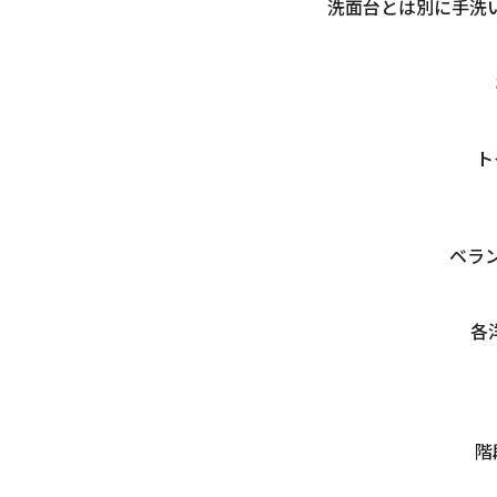
洗面台とは別に手洗い
ト
ベラ
各
階