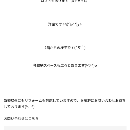
ロフトもあります（๑✧∀✧๑）
洋室です✧٩(ˊωˋ*)و✧
2階からの様子です(´∇｀)
各収納スペースも広々とあります(^▽^)o
新築以外にもリフォームも対応していますので、お気軽にお問い合わせお待ち
しております(^。^)
お問い合わせは
こちら