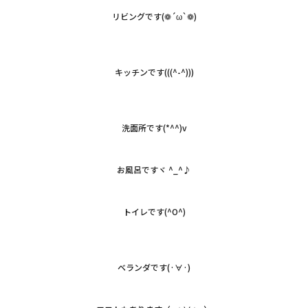
リビングです(❁´ω`❁)
キッチンです(((^-^)))
洗面所です(*^^)v
お風呂ですヾ ^_^♪
トイレです(^O^)
ベランダです(·∀·)