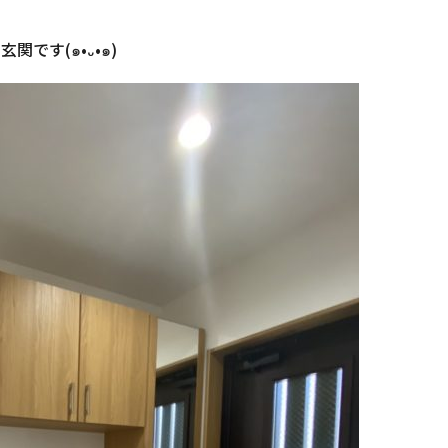
玄関です(๑•᎑•๑)