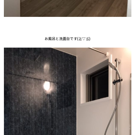
お風呂と洗面台です(≧▽≦)