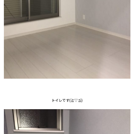
トイレです(≧▽≦)