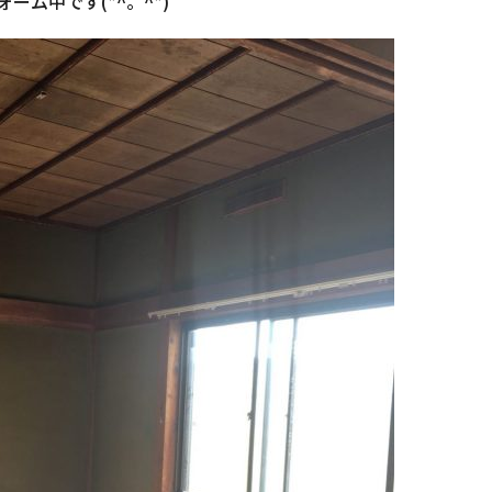
ォーム中です(*^。^*)